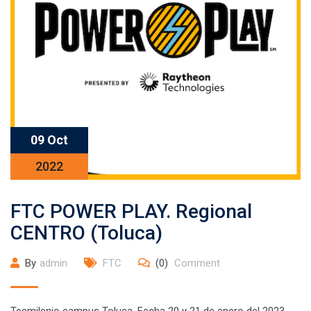
09 Oct
2022
FTC POWER PLAY. Regional
CENTRO (Toluca)
By
admin
FTC
(0)
Comment
Tecmilenio campus Toluca. Fecha 20 y 21 de enero del 2023.