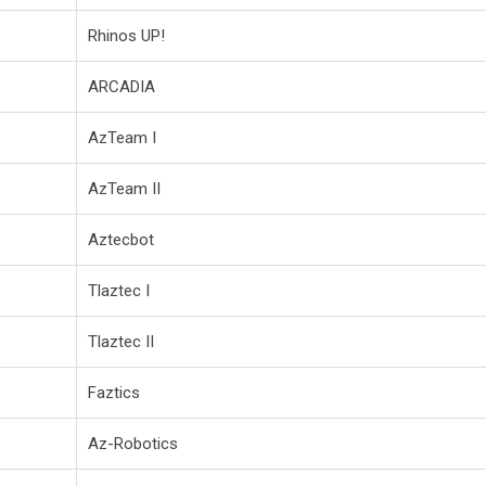
Rhinos UP!
ARCADIA
AzTeam I
AzTeam II
Aztecbot
Tlaztec I
Tlaztec II
Faztics
Az-Robotics