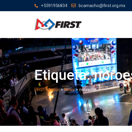
Skip
+5591956834
bcamacho@first.org.mx
to
content
Etiqueta:
noroe
>
>
FIRST México
News
noroeste