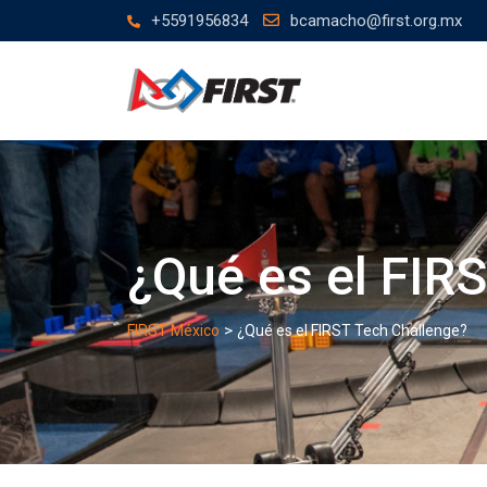
Skip
+5591956834
bcamacho@first.org.mx
to
content
¿Qué es el FIR
>
FIRST México
¿Qué es el FIRST Tech Challenge?