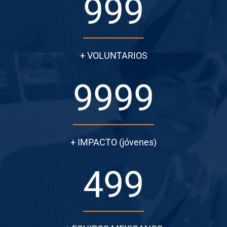
999
+ VOLUNTARIOS
9999
+ IMPACTO (jóvenes)
499