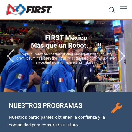
FIRST México
Más que un Robot. . . !!
Emply dummy text of the printing and typesetting industry
orem Ipsum has been the industry's standard dummy text ever
sinceprinting and typesetting industry.
NUESTROS PROGRAMAS
Nuestros participantes obtienen la confianza y la
comunidad para construir su futuro.