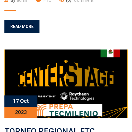
By
admin
FTC
(0)
Comment
READ MORE
17 Oct
2023
TORNEO REGIONAL FTC