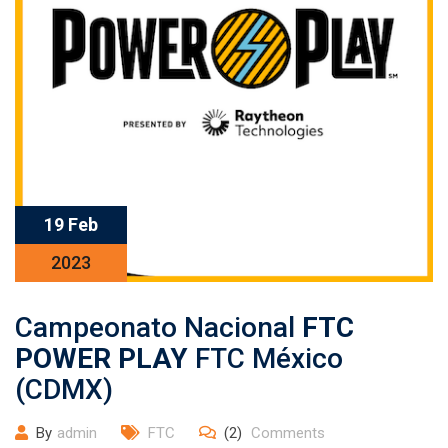
19 Feb
2023
Campeonato Nacional
FTC
POWER PLAY
FTC México
(CDMX)
By
admin
FTC
(2)
Comments