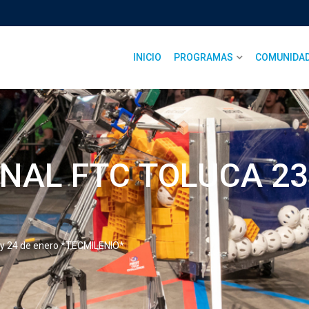
INICIO
PROGRAMAS
COMUNIDA
AL FTC TOLUCA 23 y
 24 de enero *TECMILENIO*