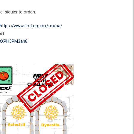
el siguiente orden:
https://www.first.org.mx/fm/pa/
el
2aBXPH3PM3an8