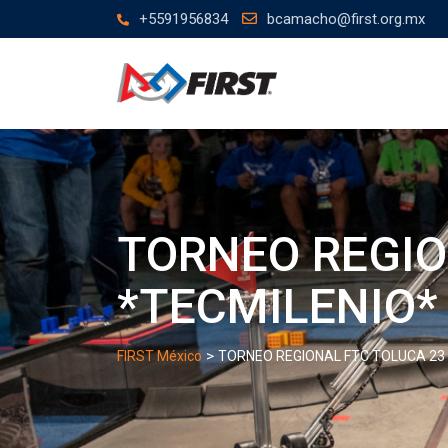
Skip
+5591956834
bcamacho@first.org.mx
to
content
TORNEO REGION
*TECMILENIO*
>
FIRST México
TORNEO REGIONAL FTC TOLUCA 23 y