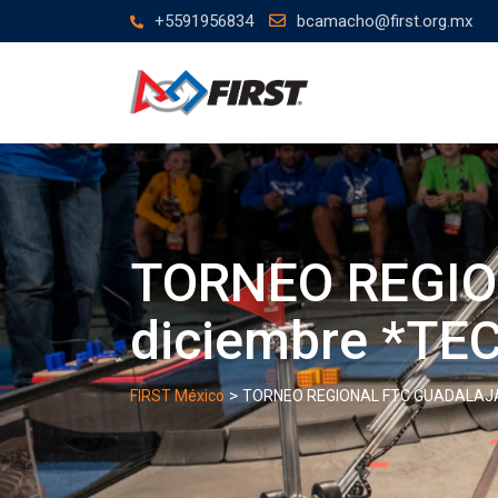
Skip
+5591956834
bcamacho@first.org.mx
to
content
TORNEO REGIO
diciembre *TE
>
FIRST México
TORNEO REGIONAL FTC GUADALAJAR