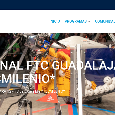
INICIO
PROGRAMAS
COMUNIDA
NAL FTC GUADALAJA
CMILENIO*
A 12 y 13 de diciembre *TECMILENIO*