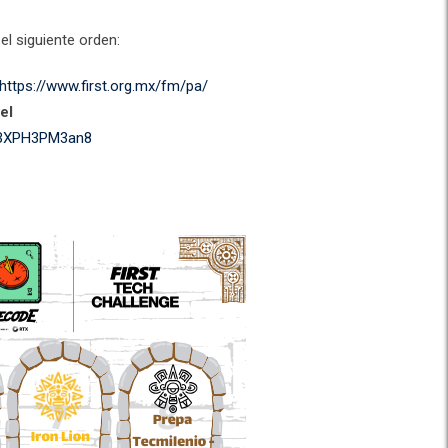
el siguiente orden:
https://www.first.org.mx/fm/pa/
el
2aBXPH3PM3an8