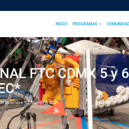
INICIO
PROGRAMAS
COMUNIDA
AL FTC CDMX 5 y 6 
EC*
de diciembre *CCM PREPA TEC*