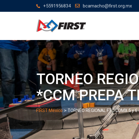
Skip
+5591956834
bcamacho@first.org.mx
to
content
TORNEO REGION
*CCM PREPA T
>
FIRST México
TORNEO REGIONAL FTC CDMX 5 y 6 