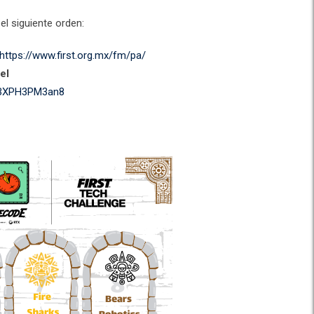
el siguiente orden:
https://www.first.org.mx/fm/pa/
el
2aBXPH3PM3an8